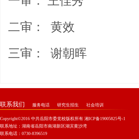
一审： 王佳秀
二审： 黄效
三审： 谢朝晖